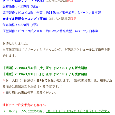
★ヘドロ怪獣ザザーン（夜光）
はしもと玩具店
限定
頒布価格：4,320円（税込）
原型製作：ピコピコ氏／全高：約11.5cm／蓄光成型／4パーツ／日本製
★オイル怪獣タッコング（夜光）
はしもと玩具店
限定
頒布価格：4,320円（税込）
原型製作：ピコピコ氏／全高：約10cm／蓄光成型／4パーツ／日本製
お待たせしました。
当店限定商品『ザザーン』と『タッコング』を下記スケジュールにて販売を開
始します。
【店頭】2019年3月30日（土）正午（12：00）より販売開始
【通販】2019年3月31日（日）正午（12：00）より受付開始
※
お一人様（一家族様）各1個でお願い致します。（販売開始数日後、在庫があ
る場合は追加注文をお受けする予定です。）
※
売
り切れの際は何卒ご容赦ください。
通販にてご注文予定のお客様へ
メールフォームでご注文の際、
3月31日（日）12時より前に受信したご注文メ