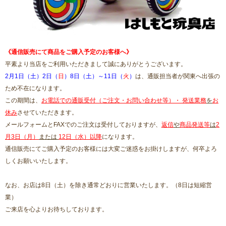
《通信販売にて商品をご購入予定のお客様へ》
平素より当店をご利用いただきまして誠にありがとうございます。
2月1日（土）2日（
日
）
8日（土）～11日（
火
）
は、通販担当者が関東へ出張の
ため不在になります。
この期間は、
お電話での通販受付（ご注文・お問い合わせ等）・ 発送業務
を
お
休み
させていただきます。
メールフォームとFAXでのご注文は受付しておりますが、
返信
や
商品発送等
は
2
月3日（月）
または
12日（水）以降
になります。
通信販売にてご購入予定のお客様には大変ご迷惑をお掛けしますが、何卒よろ
しくお願いいたします。
なお、お店は8日（土）を除き通常どおりに営業いたします。（8日は短縮営
業）
ご来店を心よりお待ちしております。