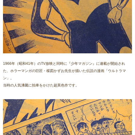
1966年（昭和41年）のTV放映と同時に『少年マガジン』に連載が開始され
た、ホラーマンガの巨匠・楳図かずお先生が描いた伝説の漫画「ウルトラマ
ン」。
当時の人気沸騰に拍車をかけた超異色作です。