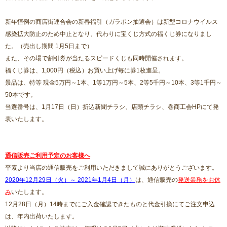
新年恒例の商店街連合会の新春福引（ガラポン抽選会）は新型コロナウイルス
感染拡大防止のため中止となり、代わりに宝くじ方式の福くじ券になりまし
た。（売出し期間 1月5日まで）
また、その場で割引券が当たるスピードくじも同時開催されます。
福くじ券は、1,000円（税込）お買い上げ毎に券1枚進呈。
景品は、特等 現金5万円～1本、1等1万円～5本、2等5千円～10本、3等1千円～
50本です。
当選番号は、1月17日（日）折込新聞チラシ、店頭チラシ、巻商工会HPにて発
表いたします。
通信販売ご利用予定のお客様へ
平素より当店の通信販売をご利用いただきまして誠にありがとうございます。
2020年12月29日（火）～ 2021年1月4日（月）
は、通信販売の
発送業務をお休
み
いたします。
12月28日（月）14時までにご入金確認できたものと代金引換にてご注文申込
は、年内出荷いたします。