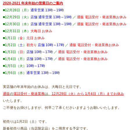
2020-2021 年末年始の営業日のご案内
■12月28日（月）
通常営業 13時～19時
■12月29日（火）
店舗 通常営業 13時～19時
／
通販 電話受付・発送業務お休み
■12月30日（水）
店舗 通常営業 13時～19時
／
通販 電話受付・発送業務お休み
■12月31日（木）
大晦日 お休み
■1月1日（
金
）
元日 お休み
■1月2日（
土
）
初売り
店舗 10時～17時
／
通販 電話受付・発送業務お休み
■1月3日（
日
）
店舗 10時～17時
／
通販 電話受付・発送業務お休み
■1月4日（月）
店舗 10時～17時
／
通販 電話受付・発送業務お休み
■1月5日（火）
10時～17時
■1月6日（水）
通常営業 13時～19時
実店舗の年末年始のお休みは、大晦日と元日です。
通販
の
電話受付・発送業務
は、
12月29日（火）から 1月4日（月）までお休み
いたします。
ご不便をお掛けしますが、何卒ご了承くださいますようお願いいたします。
初売りは1月2日（土）です。
新春初売り商品（当店限定品）をご用意する予定です。