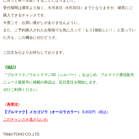
に言うと再々生産）することになりました。
受付期間は通常より短く、今月末日（6月30日）までとなりますが、確実にご
購入できるチャンスです。
今度こそ、お買い逃がしがありませんように。
また、ご予約購入されたお客様でも気に入って「もう1個欲しい！」と思ってい
た方も、この機会にぜひどうぞ。
ご注文を心よりお待ちしております。
《追記》
『ブルマァク／ウルトラマン50（シルバー）』をはじめ、ブルマァク通信販売
ニュース最新号に掲載の商品は、近日受注を開始します。
ぜひご利用ください。
《
再受注
》
【ブルマァク】メカゴジラ（オーロラカラー）
8,800円（税込）
このチャンスを逃さないわ
TM&©TOHO CO.,LTD.