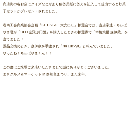
商店街の各お店にクイズなどがあり解答用紙に答えを記入して提出すると駄菓
子セットがプレゼントされました。
巻商工会商業部会企画『GET SEAL!!大売出し』抽選会では、当店常連・ちゅぱ
やま君が「UFO 空飛ぶ円盤」を購入したときの抽選券で「本格焼酎 森伊蔵」を
当てました！
景品交換のとき、森伊蔵を手渡され「I'm Lucky!!」と叫んでいました。
やったね！ちゅぱやまくん！！
この度はご来場ご来店いただきまして誠にありがとうございました。
まきグルメ＆マーケット in 多加良まつり、また来年。