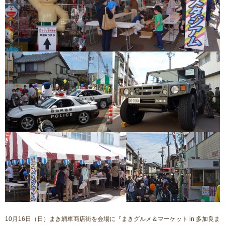
10月16日（日）まき鯛車商店街を会場に『まきグルメ＆マーケット in 多加良ま