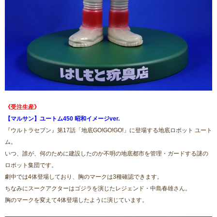
《受注生産》
【マルサン】ユートム450 昭和イメージver.
『ウルトラセブン』第17話「地底GO!GO!GO!」に登場する地底ロボット ユート
ム。
いつ、誰が、何のために建設したのか不明の地底都市を管理・ガードする謎の
ロボット集団です。
劇中では4体登場しており、胸のマークは3種確認できます。
ちなみにスークアクターはゴジラを演じたレジェンド・中島春雄さん。
胸のマークを変えて4体登場したように演じています。