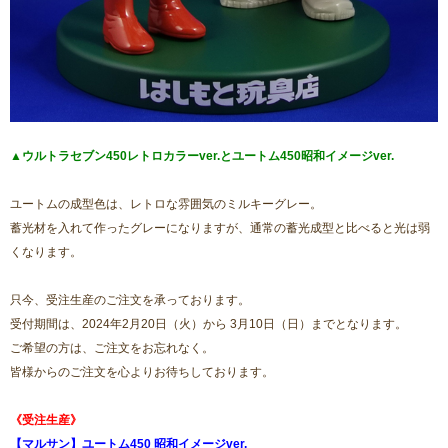
▲ウルトラセブン450レトロカラーver.とユートム450昭和イメージver.
ユートムの成型色は、レトロな雰囲気のミルキーグレー。
蓄光材を入れて作ったグレーになりますが、通常の蓄光成型と比べると光は弱
くなります。
只今、受注生産のご注文を承っております。
受付期間は、2024年2月20日（火）から 3月10日（日）までとなります。
ご希望の方は、ご注文をお忘れなく。
皆様からのご注文を心よりお待ちしております。
《受注生産》
【マルサン】ユートム450 昭和イメージver.