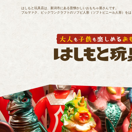
はしもと玩具店は、新潟市にある昔懐かしいおもちゃ屋さんです。
ブルマァク、ビックワンクラフトのソフビ人形（ソフトビニール人形）をは