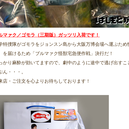
ルマァク／ゴモラ（三期版）ガッツリ入荷です！
学特捜隊がゴモラをジョンスン島から大阪万博会場へ運ぶため
）を届けるため「ブルマァク怪獣宅急便作戦」決行だ！
っかり麻酔が効いてますので、劇中のように途中で逃げ出すこ
ぶん・・・。
来店・ご注文を心よりお待ちしております！