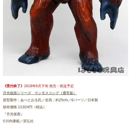
《受付終了》
2018年6月下旬 発売・発送予定
月光仮面シリーズ マンモスコング（通常版）
原型製作：あべとおる氏／全高：約25cm／6パーツ／日本製
頒布価格 13,824円（税込）
『月光仮面』
©川内康範／宣弘社