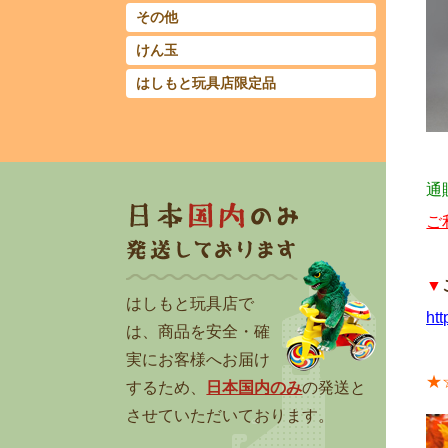
その他
けん玉
はしもと玩具店限定品
通
ご
▼
はしもと玩具店で
ht
は、商品を安全・確
実にお客様へお届け
★
するため、
日本国内のみ
の発送と
させていただいております。