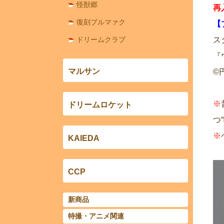
怪獣郷
再
復刻ブルマァク
【
ドリームクラブ
ス
『
マルサン
©
※
ドリームロケット
つ
※
KAIEDA
CCP
新商品
特撮・アニメ関連