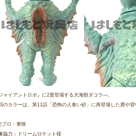
ジャイアントロボ』に2度登場する大海獣ダコラ―。
回のカラーは、第11話「恐怖の人食い砂」に再登場した唇や
光プロ・東映
像協力：ドリームロケット様