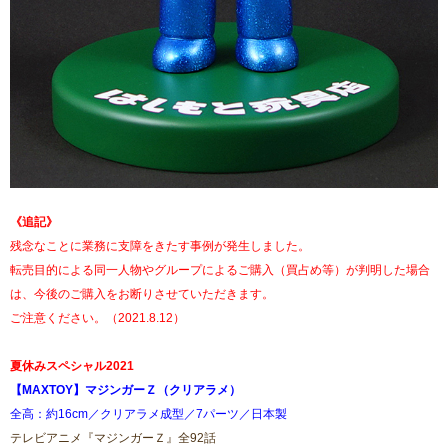
《追記》
残念なことに業務に支障をきたす事例が発生しました。
転売目的による同一人物やグループによるご購入（買占め等）が判明した場合
は、今後のご購入をお断りさせていただきます。
ご注意ください。（2021.8.12）
夏休みスペシャル2021
【MAXTOY】マジンガーＺ（クリアラメ）
全高：約16cm／クリアラメ成型／7パーツ／日本製
テレビアニメ『マジンガーＺ』全92話