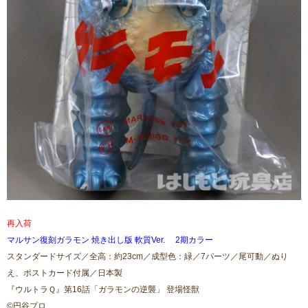
再入荷
マルサン復刻ガラモン 焼き出し版 軟質Ver. 2期カラー
スタンダードサイズ／全高：約23cm／成型色：緑／7パーツ／尾可動／ぬり
え、ポストカード付属／日本製
『ウルトラＱ』第16話「ガラモンの逆襲」 登場怪獣
©円谷プロ