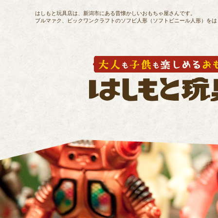
はしもと玩具店は、新潟市にある昔懐かしいおもちゃ屋さんです。
ブルマァク、ビックワンクラフトのソフビ人形（ソフトビニール人形）をは