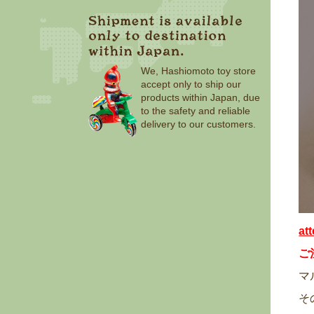
We, Hashiomoto toy store
accept only to ship our
products within Japan, due
to the safety and reliable
delivery to our customers.
at
ご
マ
そ