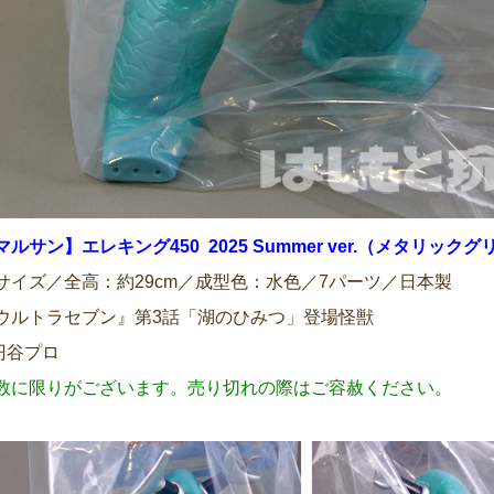
マルサン】エレキング450 2025 Summer ver.（メタリック
サイズ／全高：約29cm／成型色：水色／7パーツ／日本製
ウルトラセブン』第3話「湖のひみつ」登場怪獣
円谷プロ
数に限りがございます。売り切れの際はご容赦ください。