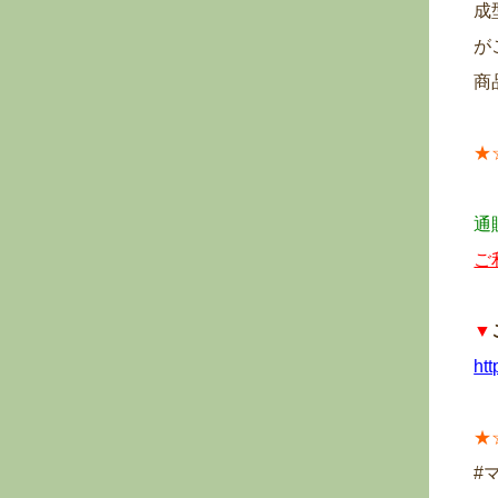
成
が
商
★
通
ご
▼
ht
★
#