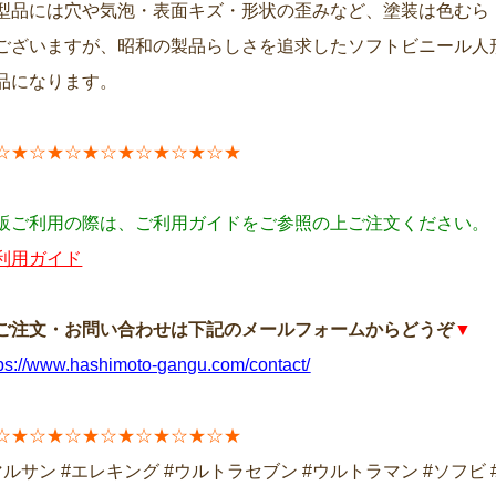
型品には穴や気泡・表面キズ・形状の歪みなど、塗装は色むら
ございますが、昭和の製品らしさを追求したソフトビニール人
品になります。
☆★☆★☆★☆★☆★☆★☆★
販ご利用の際は、ご利用ガイドをご参照の上ご注文ください。
利用ガイド
ご注文・お問い合わせは下記のメールフォームからどうぞ
▼
tps://www.hashimoto-gangu.com/contact/
☆★☆★☆★☆★☆★☆★☆★
マルサン #エレキング #ウルトラセブン #ウルトラマン #ソフビ 