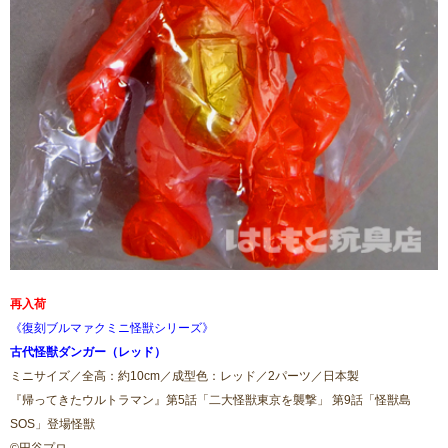
再入荷
《復刻ブルマァクミニ怪獣シリーズ》
古代怪獣ダンガー（レッド）
ミニサイズ／全高：約10cm／成型色：レッド／2パーツ／日本製
『帰ってきたウルトラマン』第5話「二大怪獣東京を襲撃」 第9話「怪獣島
SOS」登場怪獣