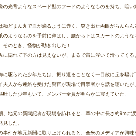
像の光背ようなスペード型のフードのようなものを持ち、暗い
。
は殆どまん丸で血が滴るように赤く、突き出た両眼がらんらん
爪のようなものを手前に伸ばし、腰から下はスカートのような
、そのとき、怪物が動き出した！
みに隠れて下の方は見えないが、まるで宙に浮いて滑ってくる
怖に駆られた少年たちは、振り返ることなく一目散に丘を駆け
イ夫人から連絡を受けた警官が現場で目撃者から話を聴いたが
嘔吐した少年もいて、メンバー全員が明らかに震えていた。
朝、地元の新聞記者が現場を訪れると、草の中に長さ約9mに
発見した。
の事件が地元新聞に取り上げられると、全米のメディアが興味