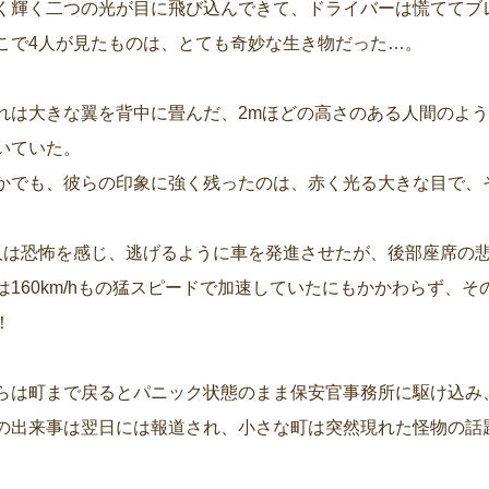
く輝く二つの光が目に飛び込んできて、ドライバーは慌ててブ
こで4人が見たものは、とても奇妙な生き物だった…。
れは大きな翼を背中に畳んだ、2mほどの高さのある人間のよ
いていた。
かでも、彼らの印象に強く残ったのは、赤く光る大きな目で、
人は恐怖を感じ、逃げるように車を発進させたが、後部座席の
は160km/hもの猛スピードで加速していたにもかかわらず、
！
らは町まで戻るとパニック状態のまま保安官事務所に駆け込み
の出来事は翌日には報道され、小さな町は突然現れた怪物の話