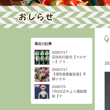
最近の記事
2026/7/17
店頭先行販売【マルサ
ン】クラ…
20
2026/7/17
【増田屋齋藤貿易】手
踊りカネ…
2026/7/3
7月5日正午より通販開
始【マ…