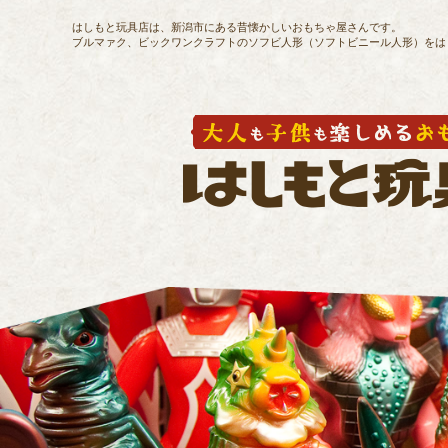
はしもと玩具店は、新潟市にある昔懐かしいおもちゃ屋さんです。
ブルマァク、ビックワンクラフトのソフビ人形（ソフトビニール人形）をは