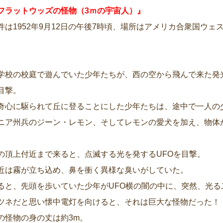
フラットウッズの怪物（3ｍの宇宙人）』
件は1952年9月12日の午後7時頃、場所はアメリカ合衆国ウ
。
学校の校庭で遊んでいた少年たちが、西の空から飛んで来た発
目撃。
奇心に駆られて丘に登ることにした少年たちは、途中で一人の
ニア州兵のジーン・レモン、そしてレモンの愛犬を加え、物体
の頂上付近まで来ると、点滅する光を発するUFOを目撃。
近は霧が立ち込め、鼻を衝く異様な臭いがしていた。
ると、先頭を歩いていた少年がUFO横の闇の中に、突然、光
ツネだと思い懐中電灯を向けると、それは巨大な怪物だった！
の怪物の身の丈は約3m。